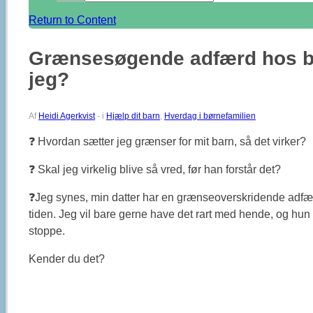
Return to Content
Grænsesøgende adfærd hos bø
jeg?
Af
Heidi Agerkvist
-
i
Hjælp dit barn
,
Hverdag i børnefamilien
❓ Hvordan sætter jeg grænser for mit barn, så det virker?
❓ Skal jeg virkelig blive så vred, før han forstår det?
❓Jeg synes, min datter har en grænseoverskridende adfærd,
tiden. Jeg vil bare gerne have det rart med hende, og hun b
stoppe.
Kender du det?