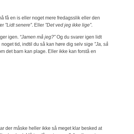
 få en is eller noget mere fredagsslik eller den
ler
”Lidt senere”
. Eller
”Det ved jeg ikke lige”
.
rger igen.
“Jamen må jeg?”
Og du svarer igen lidt
noget tid, indtil du så kan høre dig selv sige
”Ja, så
som det barn kan plage. Eller ikke kan forstå en
var der måske heller ikke så meget klar besked at