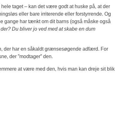
ele taget – kan det være godt at huske på, at der
gsløs eller bare irriterende eller forstyrrende. Og
ge gange har tænkt om dit barns (også måske også
t der? Du bliver jo ved med at skabe en dum
n, der har en såkaldt grænsesøgende adfærd. For
ksne, der ”modtager” den.
mmere at være med den, hvis man kan dreje sit blik