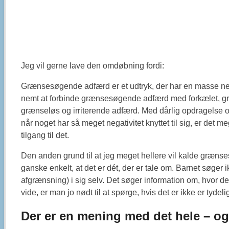
Jeg vil gerne lave den omdøbning fordi:
Grænsesøgende adfærd er et udtryk, der har en masse nega
nemt at forbinde grænsesøgende adfærd med forkælet, grå
grænseløs og irriterende adfærd. Med dårlig opdragelse
når noget har så meget negativitet knyttet til sig, er det m
tilgang til det.
Den anden grund til at jeg meget hellere vil kalde græn
ganske enkelt, at det er dét, der er tale om. Barnet søger
afgrænsning) i sig selv. Det søger information om, hvor d
vide, er man jo nødt til at spørge, hvis det er ikke er tydelig
Der er en mening med det hele – 