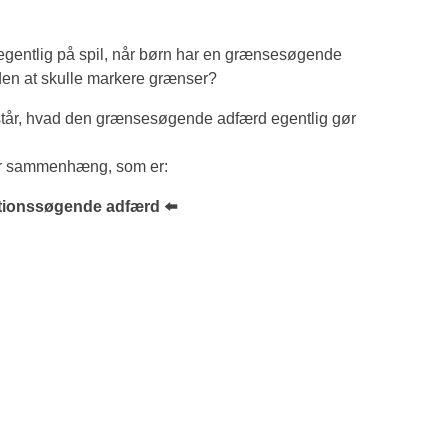
 der egentlig på spil, når børn har en grænsesøgende
iden at skulle markere grænser?
forstår, hvad den grænsesøgende adfærd egentlig gør
 her sammenhæng, som er:
tionssøgende adfærd ⬅️