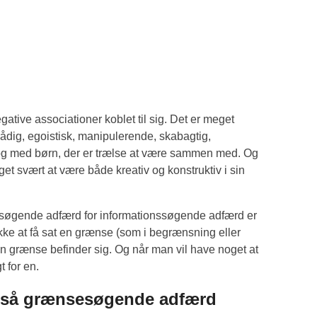
tive associationer koblet til sig. Det er meget
dig, egoistisk, manipulerende, skabagtig,
 og med børn, der er trælse at være sammen med. Og
eget svært at være både kreativ og konstruktiv i sin
sesøgende adfærd for informationssøgende adfærd er
 ikke at få sat en grænse (som i begrænsning eller
en grænse befinder sig.
Og når man vil have noget at
t for en.
også grænsesøgende adfærd