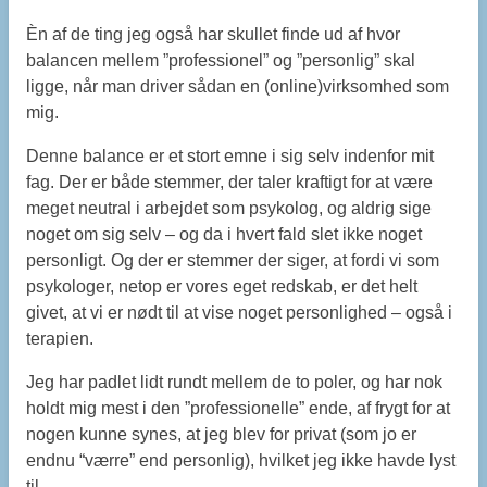
Èn af de ting jeg også har skullet finde ud af hvor
balancen mellem ”professionel” og ”personlig” skal
ligge, når man driver sådan en (online)virksomhed som
mig.
Denne balance er et stort emne i sig selv indenfor mit
fag. Der er både stemmer, der taler kraftigt for at være
meget neutral i arbejdet som psykolog, og aldrig sige
noget om sig selv – og da i hvert fald slet ikke noget
personligt. Og der er stemmer der siger, at fordi vi som
psykologer, netop er vores eget redskab, er det helt
givet, at vi er nødt til at vise noget personlighed – også i
terapien.
Jeg har padlet lidt rundt mellem de to poler, og har nok
holdt mig mest i den ”professionelle” ende, af frygt for at
nogen kunne synes, at jeg blev for privat (som jo er
endnu “værre” end personlig), hvilket jeg ikke havde lyst
til.