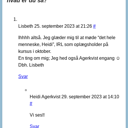
hvad er du så?
Lisbeth
25. september 2023 at 21:26
#
Ihhhh altså. Jeg glæder mig til at møde “det hele
menneske, Heidi”, IRL som oplægsholder på
kursus i oktober.
En ting om mig; Jeg hed også Agerkvist engang ☺️
Dbh. Lisbeth
Svar
Heidi Agerkvist
29. september 2023 at 14:10
#
Vi ses!!
Svar