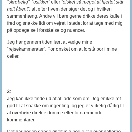
“skrøbelig”
,
“usikker”
eller
“elsket så meget at hjertet står
helt åbent”,
alt efter hvem der siger det og i hvilken
sammenhæng. Andre vil bare gerne drikke deres kaffe i
fred og snakke lidt om vejret i stedet for at tage med mig
på opdagelse i forståelse og nuancer.
Jeg har gennem tiden lært at vælge mine
“rejsekammerater”. For ønsket om at forstå bor i mine
celler.
3:
Jeg kan ikke finde ud af at lade som om. Jeg er ikke ret
god til at snakke om ingenting, og jeg er virkelig dårlig til
at overhøre direkte dumme eller fornærmende
kommentarer.
Det har nogen gange givet mig nogle rap over nallerne,