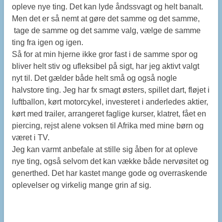
opleve nye ting. Det kan lyde åndssvagt og helt banalt.
Men det er så nemt at gøre det samme og det samme,
tage de samme og det samme valg, vælge de samme
ting fra igen og igen.
Så for at min hjerne ikke gror fast i de samme spor og
bliver helt stiv og ufleksibel på sigt, har jeg aktivt valgt
nyt til. Det gælder både helt små og også nogle
halvstore ting. Jeg har fx smagt østers, spillet dart, fløjet i
luftballon, kørt motorcykel, investeret i anderledes aktier,
kørt med trailer, arrangeret faglige kurser, klatret, fået en
piercing, rejst alene voksen til Afrika med mine børn og
været i TV.
Jeg kan varmt anbefale at stille sig åben for at opleve
nye ting, også selvom det kan vække både nervøsitet og
generthed. Det har kastet mange gode og overraskende
oplevelser og virkelig mange grin af sig.