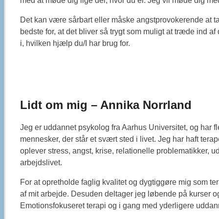
med at møde dig lige der, hvor du er. Jeg vil møde dig me
Det kan være sårbart eller måske angstprovokerende at tage 
bedste for, at det bliver så trygt som muligt at træde in
i, hvilken hjælp du/I har brug for.
Lidt om mig – Annika Norrland
Jeg er uddannet psykolog fra Aarhus Universitet, og har f
mennesker, der står et svært sted i livet. Jeg har haft te
oplever stress, angst, krise, relationelle problematikker, ud
arbejdslivet.
For at opretholde faglig kvalitet og dygtiggøre mig som ter
af mit arbejde. Desuden deltager jeg løbende på kurser og
Emotionsfokuseret terapi og i gang med yderligere uddann