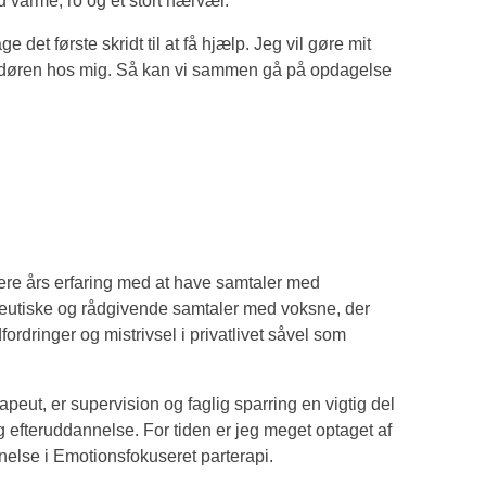
d varme, ro og et stort nærvær.
det første skridt til at få hjælp. Jeg vil gøre mit
d af døren hos mig. Så kan vi sammen gå på opdagelse
lere års erfaring med at have samtaler med
rapeutiske og rådgivende samtaler med voksne, der
fordringer og mistrivsel i privatlivet såvel som
apeut, er supervision og faglig sparring en vigtig del
 efteruddannelse. For tiden er jeg meget optaget af
else i Emotionsfokuseret parterapi.