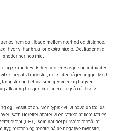
evæger os frem og tilbage mellem nærhed og distance.
ed, hvor vi har brug for ekstra hjælp. Det ligger mig
eligheder her hos mig.
forske og skabe bevidsthed om jeres egne og indbyrdes
hvilket negativt mønster, der slider på jer begge. Med
ser, længsler og behov, som gemmer sig bagved
og afklaring hos jer med tiden – også når I selv
ng og livssituation. Men typisk vil vi have en fælles
ver især. Herefter aftaler vi en række af flere fælles
useret terapi (EFT), som har det primære formål at
ere tryg relation og ændre på de negative mønstre,