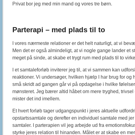
Privat bor jeg med min mand og vores tre børn.
Parterapi – med plads til to
I vores nærmeste relationer er det helt naturligt, at vi b
Men det er også almindeligt, at vi nogle gange lander et st
meget på sinde, at skabe et trygt rum med plads til to virk
I et samtaleforløb inviterer jeg til, at vi sammen kan ud
reaktioner. Vi undersøger, hvilken hjælp I har brug for og 
små skridt ad gangen går vi på opdagelse i hvilke følel
mønsteret. Jeg bærer altid håbet om mere tryghed, trivsel 
mister det ind imellem.
Et hvert forløb tager udgangspunkt i jeres aktuelle udfordri
opstartssamtale og derefter en individuel samtale med jer h
samtaler. I parterapien vil jeg arbejde ud fra emotionsfok
styrke jeres relation til hinanden. Målet er at skabe en m