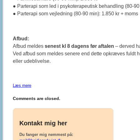
● Parterapi som led i psykoterapeutisk behandling (80-90 
● Parterapi som vejledning (80-90 min): 1.850 kr + moms
Afbud:
Afbud meldes
senest kl 8 dagens før aftalen
– derved har
Ved afbud som meldes senere end dette opkræves fuldt h
eller udeblivelse.
Læs mere
Comments are closed.
Kontakt mig her
Du fanger mig nemmest på: