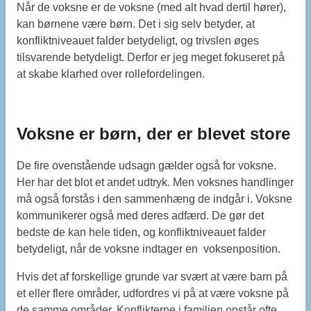
Når de voksne er de voksne (med alt hvad dertil hører),
kan børnene være børn. Det i sig selv betyder, at
konfliktniveauet falder betydeligt, og trivslen øges
tilsvarende betydeligt. Derfor er jeg meget fokuseret på
at skabe klarhed over rollefordelingen.
Voksne er børn, der er blevet store
De fire ovenstående udsagn gælder også for voksne.
Her har det blot et andet udtryk. Men voksnes handlinger
må også forstås i den sammenhæng de indgår i. Voksne
kommunikerer også med deres adfærd. De gør det
bedste de kan hele tiden, og konfliktniveauet falder
betydeligt, når de voksne indtager en voksenposition.
Hvis det af forskellige grunde var svært at være barn på
et eller flere områder, udfordres vi på at være voksne på
de samme områder. Konflikterne i familien opstår ofte