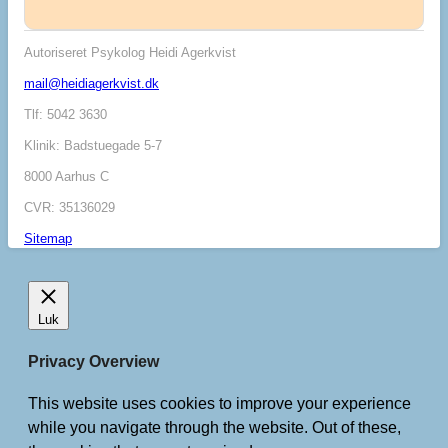
Autoriseret Psykolog Heidi Agerkvist
mail@heidiagerkvist.dk
Tlf: 5042 3630
Klinik: Badstuegade 5-7
8000 Aarhus C
CVR: 35136029
Sitemap
Luk
Privacy Overview
This website uses cookies to improve your experience
while you navigate through the website. Out of these,