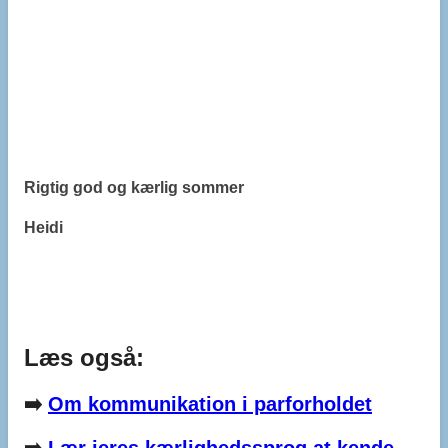
Rigtig god og kærlig sommer
Heidi
Læs også:
➡️
Om kommunikation i parforholdet
➡️
Lær jeres kærlighedssprog at kende –