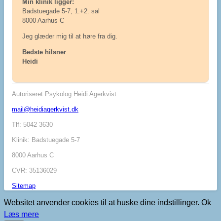
Min klinik ligger:
Badstuegade 5-7, 1.+2. sal
8000 Aarhus C
Jeg glæder mig til at høre fra dig.
Bedste hilsner
Heidi
Autoriseret Psykolog Heidi Agerkvist
mail@heidiagerkvist.dk
Tlf: 5042 3630
Klinik: Badstuegade 5-7
8000 Aarhus C
CVR: 35136029
Sitemap
Websitet anvender cookies til at huske dine indstillinger.
Ok
Læs mere