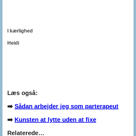
I kærlighed
Heidi
Læs også:
➡️
Sådan arbejder jeg som parterapeut
➡️
Kunsten at lytte uden at fixe
Relaterede…