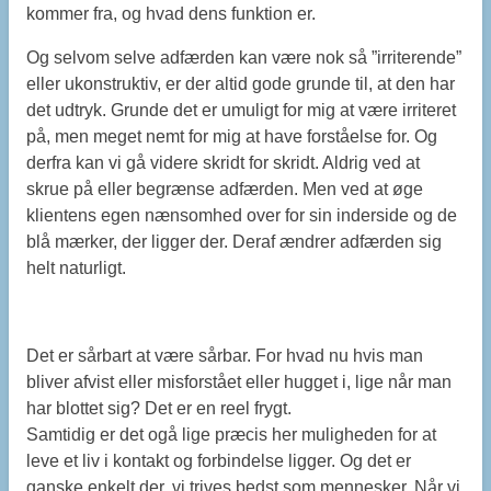
kommer fra, og hvad dens funktion er.
Og selvom selve adfærden kan være nok så ”irriterende”
eller ukonstruktiv, er der altid gode grunde til, at den har
det udtryk. Grunde det er umuligt for mig at være irriteret
på, men meget nemt for mig at have forståelse for. Og
derfra kan vi gå videre skridt for skridt. Aldrig ved at
skrue på eller begrænse adfærden. Men ved at øge
klientens egen nænsomhed over for sin inderside og de
blå mærker, der ligger der. Deraf ændrer adfærden sig
helt naturligt.
Det er sårbart at være sårbar. For hvad nu hvis man
bliver afvist eller misforstået eller hugget i, lige når man
har blottet sig? Det er en reel frygt.
Samtidig er det ogå lige præcis her muligheden for at
leve et liv i kontakt og forbindelse ligger. Og det er
ganske enkelt der, vi trives bedst som mennesker. Når vi