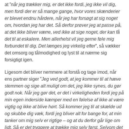
at ”
når jeg trækker mig, er det ikke fordi, jeg ikke vil dig,
men fordi der er så mange gange, hvor vores skænderier
er blevet endnu hårdere, når jeg har forsøgt at sig noget
om, hvordan jeg har det. Så derfor prøver jeg at passe på,
at det ikke bliver værre, ved ikke at sige noget, der kan få
det til at eskalere. Men allerhelst vil jeg gerne føle mig
forbundet til dig. Det længes jeg virkelig efter
”, så vækker
det omsorg og tålmodighed og lyst til at nærme sig
forsigtigt igen.
Ligesom det bliver nemmere at forstå og tage imod, når
ens partner siger ”
Jeg ved godt, at jeg kommer til at hæve
stemmen og sige alt muligt om det, jeg ikke synes, du gør
godt nok. Når jeg gør det, er det i virkeligheden fordi jeg på
min egen inderside kæmper med en følelse af ikke at være
vigtig og ikke at blive hørt. Så kommer jeg til at skælde ud
og skubbe dig væk, fordi jeg bliver alt for bange for, at min
tanker om mig selv er rigtige – og at du derfor går lige om
lidt. Så er det tryggere at trække mig selv først. Selvom det