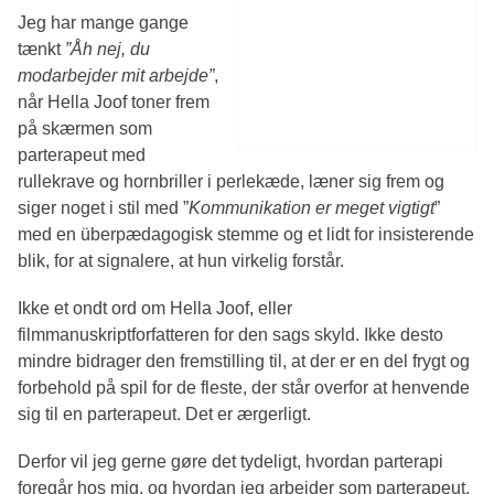
Jeg har mange gange
tænkt
”Åh nej, du
modarbejder mit arbejde”
,
når Hella Joof toner frem
på skærmen som
parterapeut med
rullekrave og hornbriller i perlekæde, læner sig frem og
siger noget i stil med ”
Kommunikation er meget vigtigt
”
med en überpædagogisk stemme og et lidt for insisterende
blik, for at signalere, at hun virkelig forstår.
Ikke et ondt ord om Hella Joof, eller
filmmanuskriptforfatteren for den sags skyld. Ikke desto
mindre bidrager den fremstilling til, at der er en del frygt og
forbehold på spil for de fleste, der står overfor at henvende
sig til en parterapeut. Det er ærgerligt.
Derfor vil jeg gerne gøre det tydeligt, hvordan parterapi
foregår hos mig, og hvordan jeg arbejder som parterapeut.