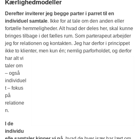
Kærlighedmodeller
Derefter inviterer jeg begge parter i parret til en
individuel samtale
. Ikke for at tale om den anden eller
fortælle hemmeligheder. Alt hvad der deles her, skal kunne
bringes tilbage i det fælles rum. Som parterapeut arbejder
jeg for relationen og kontakten. Jeg har derfor i princippet
ikke to klienter,
men kun én; nemlig parforholdet, og derfor
har alt vi
taler om
– også
individuel
t – fokus
på
relatione
n.
I de
individu
elle samtaler kigger vi på,
hvad de hver især har lært om