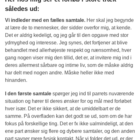
således ud:
Vi indleder med en fælles samtale.
Her skal jeg begynde
at lære de to mennesker, der sidder overfor mig, at kende.
Det er aldrig kedeligt, og jeg går til den opgave med stor
ydmyghed og interesse. Jeg synes, det fortjener at blive
behandlet med allerhøjeste respekt og nænsomhed, hver
gang nogen viser mig den tillid, det er, at invitere mig ind i
deres allermest sårbare og intime liv, som de måske aldrig
har delt med nogen andre. Måske heller ikke med
hinanden.
I den første samtale
spørger jeg ind til parrets nuværende
situation og hører til deres ønsker for og mål med forløbet
hver især. Det er ikke sikkert, at de umiddelbart er de
samme. På overfladen kan det godt se ud, som om de har
fokus på forskellige ting. Det er fx ikke ualmindeligt, at den
ene part ønsker sig flere og dybere samtaler, og den anden
part savner mere fysisk kontakt. Når vi folder det ud, er der