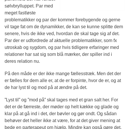
sølvbrylluppet. Par med
meget fastløste
problematikker og par der kommer forebygende og gerne
vil tage fat om de dynamikker, de kan se kunne splitte dem
senere, hvis de ikke ved, hvordan de skal tage sig af det.
Par der er udfordrede af aktuelle problematikker, som fx
utroskab og sygdom, og par hvis tidligere erfaringer med
relationer har sat sig som blå mærker, der spiller ind i
deres relation nu.
På den måde er der ikke mange fællesstræk. Men det der
er fælles for dem alle er, at de er forpinte, hvor de er, og at
de har lyst til og mod på at ændre på det.
”Lyst til” og ”mod på” skal tages med et gran salt her. For
det er de færreste, der møder op helt kække og glade og
klar på at gå ind i det, der bøvler og gør ondt. Og sådan
behøver det heller ikke at være, for at det giver mening at
bede en parterapeut om hjælp. Mindre kan også gøre det.