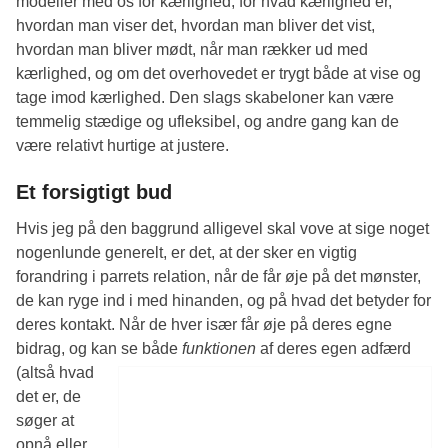
modeller med os for kærlighed, for hvad kærlighed er,
hvordan man viser det, hvordan man bliver det vist,
hvordan man bliver mødt, når man rækker ud med
kærlighed, og om det overhovedet er trygt både at vise og
tage imod kærlighed. Den slags skabeloner kan være
temmelig stædige og ufleksibel, og andre gang kan de
være relativt hurtige at justere.
Et forsigtigt bud
Hvis jeg på den baggrund alligevel skal vove at sige noget
nogenlunde generelt, er det, at der sker en vigtig
forandring i parrets relation, når de får øje på det mønster,
de kan ryge ind i med hinanden, og på hvad det betyder for
deres kontakt. Når de hver især får øje på deres egne
bidrag, og kan se både
funktionen
af deres egen adfærd
(altså hvad
det er, de
søger at
opnå eller