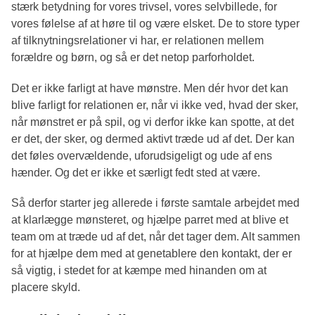
stærk betydning for vores trivsel, vores selvbillede, for
vores følelse af at høre til og være elsket. De to store typer
af tilknytningsrelationer vi har, er relationen mellem
forældre og børn, og så er det netop parforholdet.
Det er ikke farligt at have mønstre. Men dér hvor det kan
blive farligt for relationen er, når vi ikke ved, hvad der sker,
når mønstret er på spil, og vi derfor ikke kan spotte, at det
er det, der sker, og dermed aktivt træde ud af det. Der kan
det føles overvældende, uforudsigeligt og ude af ens
hænder. Og det er ikke et særligt fedt sted at være.
Så derfor starter jeg allerede i første samtale arbejdet med
at klarlægge mønsteret, og hjælpe parret med at blive et
team om at træde ud af det, når det tager dem. Alt sammen
for at hjælpe dem med at genetablere den kontakt, der er
så vigtig, i stedet for at kæmpe med hinanden om at
placere skyld.