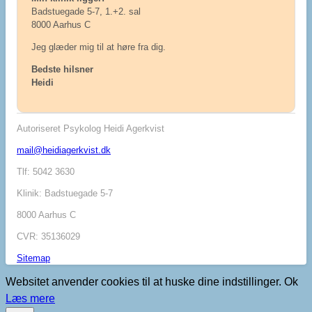
Badstuegade 5-7, 1.+2. sal
8000 Aarhus C
Jeg glæder mig til at høre fra dig.
Bedste hilsner
Heidi
Autoriseret Psykolog Heidi Agerkvist
mail@heidiagerkvist.dk
Tlf: 5042 3630
Klinik: Badstuegade 5-7
8000 Aarhus C
CVR: 35136029
Sitemap
Websitet anvender cookies til at huske dine indstillinger.
Ok
Læs mere