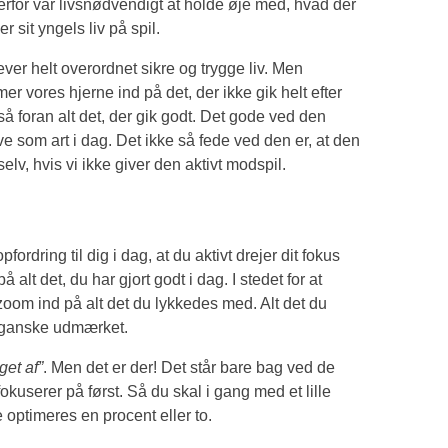
derfor var livsnødvendigt at holde øje med, hvad der
 sit yngels liv på spil.
ever helt overordnet sikre og trygge liv. Men
er vores hjerne ind på det, der ikke gik helt efter
tså foran alt det, der gik godt. Det gode ved den
ive som art i dag. Det ikke så fede ved den er, at den
lv, hvis vi ikke giver den aktivt modspil.
pfordring til dig i dag, at du aktivt drejer dit fokus
 alt det, du har gjort godt i dag. I stedet for at
 zoom ind på alt det du lykkedes med. Alt det du
e ganske udmærket.
get af”
. Men det er der! Det står bare bag ved de
okuserer på først. Så du skal i gang med et lille
optimeres en procent eller to.