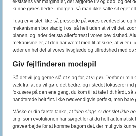
eksistens var marginaler, der afgjorde liv og død, og det 
kunne gøres bedre i morgen, så man ikke satte sit eget eller
I dag er vi slet ikke så pressede på vores overlevelse og l
mekanismen bor stadig i os, så helt uden at vi vil det, zoom
planen, og lader det stå allerforrest i vores bevidsthed. Al
mekanisme er, at den har været med til at sikre, at vi er i l
æder en hel del af vores livsglæde og tilfredshed med os se
Giv fejlfinderen modspil
Så det vil jeg gerne slå et slag for, at vi gør. Derfor er min o
væk fra, at du vil gøre det bedre, og i stedet fokuserer ind på
fokusere på den ene gang, du kom til at tale lidt hårdt, så
håndterede helt fint. Ikke nødvendigvis perfekt, men bar
Måske er din første tanke, at
”den slags er der slet ikke no
ting, som evolutionen har sørget for at du helt automatisk f
gravearbejde for at komme bagom det, der muligvis kunne 