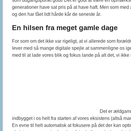
som udgangspunkt godt! Det er godt at være en opmærksom 
generationer have sat pris på at have haft. Men som med a
og den har fået lidt hårde kår de seneste år.
En hilsen fra meget gamle dage
For som om det ikke var rigeligt, at vi allerede som fo
lever med så mange digitale spejle at sammenligne os ige
med til at lade vores blik og fokus lande på alt det, vi ikke
Det er ældgamm
indbygget i os helt fra starten af vores eksistens (altså 
En evne til helt automatisk at fokusere på det der kan opti