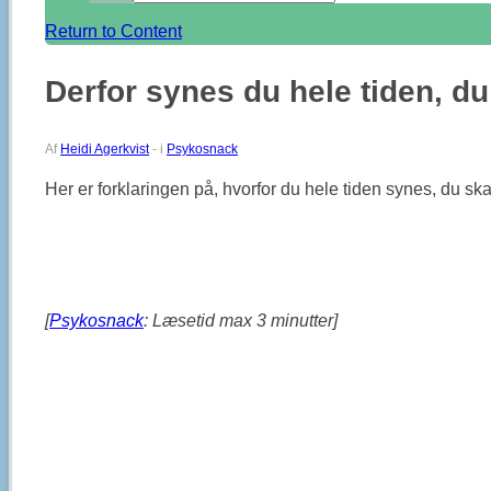
Return to Content
Derfor synes du hele tiden, du
Af
Heidi Agerkvist
-
i
Psykosnack
Her er forklaringen på, hvorfor du hele tiden synes, du skal 
[
Psykosnack
: Læsetid max 3 minutter]