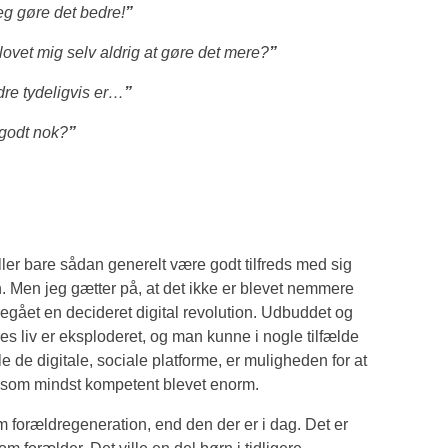
eg gøre det bedre!
”
 lovet mig selv aldrig at gøre det mere?
”
dre tydeligvis er…
”
 godt nok?
”
ller bare sådan generelt være godt tilfreds med sig
n. Men jeg gætter på, at det ikke er blevet nemmere
foregået en decideret digital revolution. Udbuddet og
es liv er eksploderet, og man kunne i nogle tilfælde
e de digitale, sociale platforme, er muligheden for at
v som mindst kompetent blevet enorm.
forældregeneration, end den der er i dag. Det er