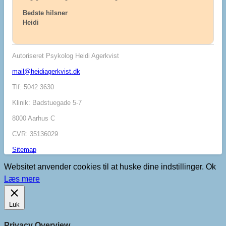
Bedste hilsner
Heidi
Autoriseret Psykolog Heidi Agerkvist
mail@heidiagerkvist.dk
Tlf: 5042 3630
Klinik: Badstuegade 5-7
8000 Aarhus C
CVR: 35136029
Sitemap
Websitet anvender cookies til at huske dine indstillinger.
Ok
Læs mere
Luk
Privacy Overview