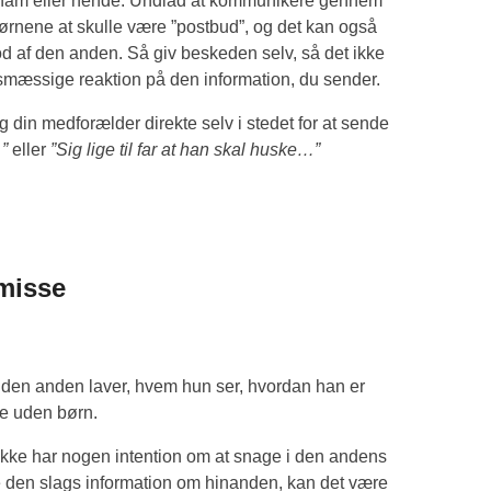
il ham eller hende. Undlad at kommunikere gennem
børnene at skulle være ”postbud”, og det kan også
od af den anden. Så giv beskeden selv, så det ikke
sesmæssige reaktion på den information, du sender.
din medforælder direkte selv i stedet for at sende
”
eller
”Sig lige til far at han skal huske…”
smisse
ad den anden laver, hvem hun ser, hvordan han er
e uden børn.
kke har nogen intention om at snage i den andens
ave den slags information om hinanden, kan det være