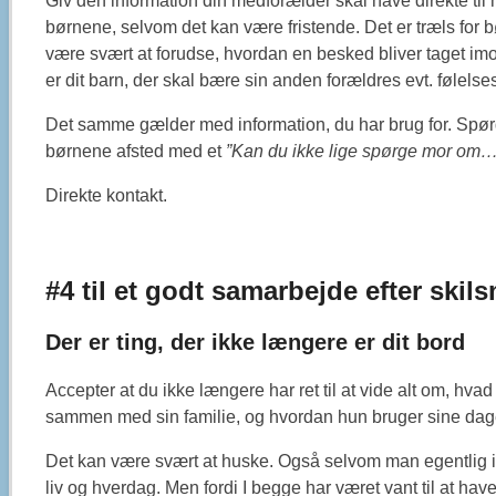
Giv den information din medforælder skal have direkte t
børnene, selvom det kan være fristende. Det er træls for 
være svært at forudse, hvordan en besked bliver taget im
er dit barn, der skal bære sin anden forældres evt. følel
Det samme gælder med information, du har brug for. Spørg 
børnene afsted med et
”Kan du ikke lige spørge mor om…
Direkte kontakt.
#4 til et godt samarbejde efter skil
Der er ting, der ikke længere er dit bord
Accepter at du ikke længere har ret til at vide alt om, hv
sammen med sin familie, og hvordan hun bruger sine dag
Det kan være svært at huske. Også selvom man egentlig i
liv og hverdag. Men fordi I begge har været vant til at h