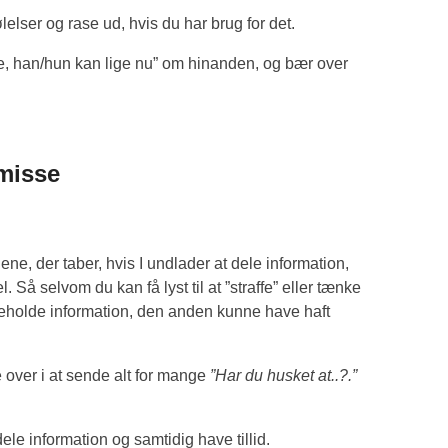
elser og rase ud, hvis du har brug for det.
te, han/hun kan lige nu” om hinanden, og bær over
smisse
e, der taber, hvis I undlader at dele information,
 Så selvom du kan få lyst til at ”straffe” eller tænke
ageholde information, den anden kunne have haft
 over i at sende alt for mange
”Har du husket at..?.”
ele information og samtidig have tillid.