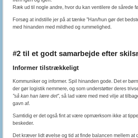
Ræk ud til nogle andre, hvor du kan ventilere de sårede føl
Forsøg at indstille jer på at tænke ”Han/hun gør det beds
med hinanden med mildhed og rummelighed.
#2 til et godt samarbejde efter skil
Informer tilstrækkeligt
Kommuniker og informer. Spil hinanden gode. Det er børnen
der gør logistik nemmere, og som understøtter deres trivsel.
”så kan han lære det”
, så lad være med med vilje at tilb
gavn af.
Samtidig er det også fint at være opmærksom ikke at tippe
beskeder.
Det kræver lidt øvelse og tid at finde balancen mellem at d