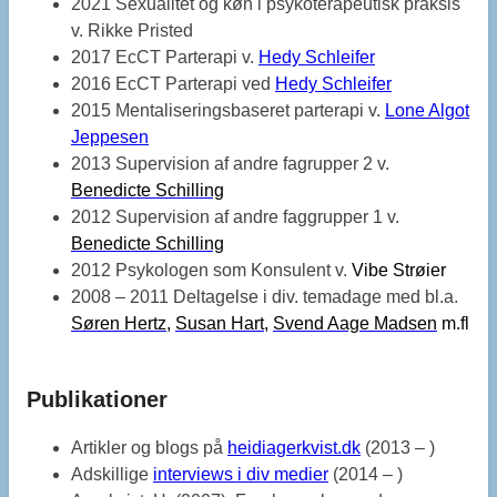
2021 Sexualitet og køn i psykoterapeutisk praksis
v. Rikke Pristed
2017 EcCT Parterapi v.
Hedy Schleifer
2016 EcCT Parterapi ved
Hedy Schleifer
2015 Mentaliseringsbaseret parterapi v.
Lone Algot
Jeppesen
2013 Supervision af andre fagrupper 2 v.
Benedicte Schilling
2012 Supervision af andre faggrupper 1 v.
Benedicte Schilling
2012 Psykologen som Konsulent v.
Vibe Str
øier
2008 – 2011 Deltagelse i div. temadage med bl.a.
Søren Hertz
,
Susan Hart
,
Svend Aage Madsen
m.fl
Publikationer
Artikler og blogs på
heidiagerkvist.dk
(2013 – )
Adskillige
interviews i div medier
(2014 – )