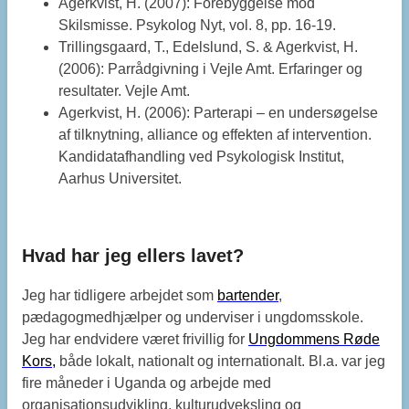
Agerkvist, H. (2007): Forebyggelse mod
Skilsmisse. Psykolog Nyt, vol. 8, pp. 16-19.
Trillingsgaard, T., Edelslund, S. & Agerkvist, H.
(2006): Parrådgivning i Vejle Amt. Erfaringer og
resultater. Vejle Amt.
Agerkvist, H. (2006): Parterapi – en undersøgelse
af tilknytning, alliance og effekten af intervention.
Kandidatafhandling ved Psykologisk Institut,
Aarhus Universitet.
Hvad har jeg ellers lavet?
Jeg har tidligere arbejdet som
bartender
,
pædagogmedhjælper og underviser i ungdomsskole.
Jeg har endvidere været frivillig for
Ungdommens Røde
Kors
,
både lokalt, nationalt og internationalt. Bl.a. var jeg
fire måneder i Uganda og arbejde med
organisationsudvikling, kulturudveksling og