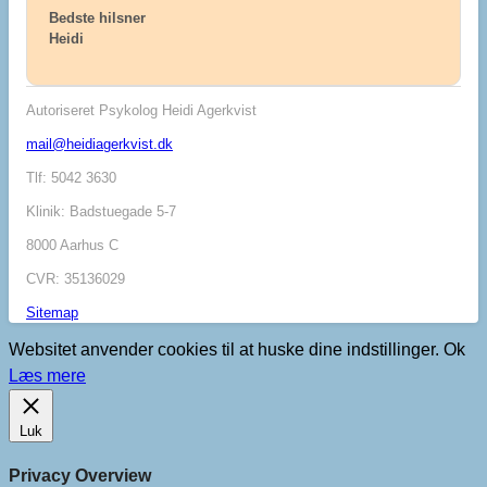
Bedste hilsner
Heidi
Autoriseret Psykolog Heidi Agerkvist
mail@heidiagerkvist.dk
Tlf: 5042 3630
Klinik: Badstuegade 5-7
8000 Aarhus C
CVR: 35136029
Sitemap
Websitet anvender cookies til at huske dine indstillinger.
Ok
Læs mere
Luk
Privacy Overview